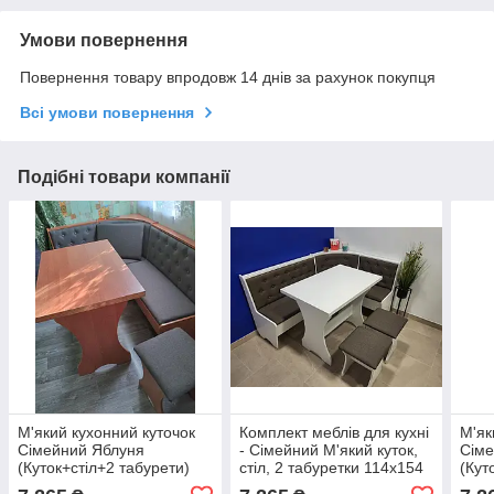
Умови повернення
Повернення товару впродовж 14 днів за рахунок покупця
Всі умови повернення
Подібні товари компанії
М'який кухонний куточок
Комплект меблів для кухні
М'як
Сімейний Яблуня
- Сімейний М'який куток,
Сіме
(Куток+стіл+2 табурети)
стіл, 2 табуретки 114х154
(Кут
114 см х 154 см
см - Білий Дорандо
114 